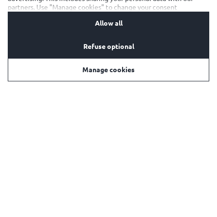
partners. Use "Manage cookies" to change your consent
preferences anytime. See our
Cookie Notification
&
Privacy
Allow all
Notification
for details.
Refuse optional
Manage cookies